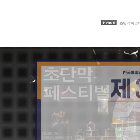
[초단막 페스티벌]